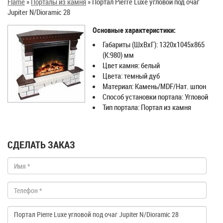
Flame
»
Порталы из камня
»
Портал Pierre Luxe угловой под очаг
Jupiter N/Dioramic 28
Основные характеристики:
Габариты (ШхВхГ): 1320х1045х865
(К:980) мм
Цвет камня: белый
Цвета: темный дуб
Материал: Камень/MDF/Нат. шпон
Способ установки портала: Угловой
Тип портала: Портал из камня
СДЕЛАТЬ ЗАКАЗ