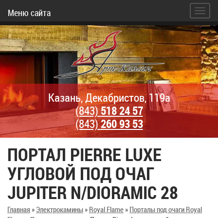
Меню сайта
Казань, Декабристов, 119а
(843)
518 24 57
(843)
260 93 53
ПОРТАЛ PIERRE LUXE
УГЛОВОЙ ПОД ОЧАГ
JUPITER N/DIORAMIC 28
Главная
»
Электрокамины
»
Royal Flame
»
Порталы под очаги Royal