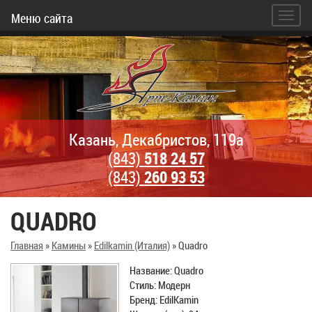
Меню сайта
Казань, Декабристов, 119а
(843)
518 24 57
(843)
260 93 53
QUADRO
Главная
»
Камины
»
Edilkamin (Италия)
»
Quadro
Название: Quadro
Стиль: Модерн
Бренд: EdilKamin