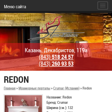
Меню сайта
Казань, Декабристов, 119а
(843)
518 24 57
(843)
260 93 53
REDON
Главная
»
Мраморные порталы
»
Crumar (Испания)
»
Redon
Название: Redon
Бренд: Crumar
Ширина (см.): 132