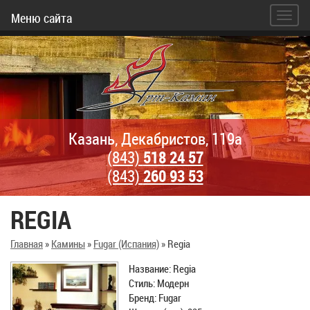
Меню сайта
Казань, Декабристов, 119а
(843)
518 24 57
(843)
260 93 53
REGIA
Главная
»
Камины
»
Fugar (Испания)
»
Regia
Название: Regia
Стиль: Модерн
Бренд: Fugar