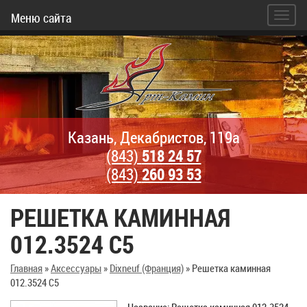
Меню сайта
Казань, Декабристов, 119а
(843)
518 24 57
(843)
260 93 53
РЕШЕТКА КАМИННАЯ
012.3524 C5
Главная
»
Аксессуары
»
Dixneuf (Франция)
»
Решетка каминная
012.3524 C5