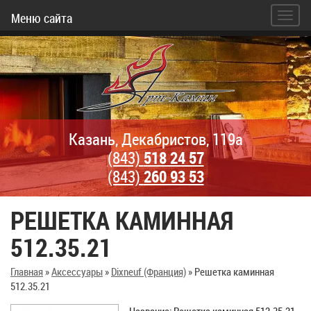
Меню сайта
Казань, Декабристов, 119а
(843)
518 24 57
(843)
260 93 53
РЕШЕТКА КАМИННАЯ
512.35.21
Главная
»
Аксессуары
»
Dixneuf (Франция)
»
Решетка каминная
512.35.21