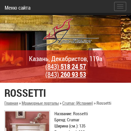
Меню сайта
Казань, Декабристов, 119а
(843)
518 24 57
(843)
260 93 53
ROSSETTI
Главная
»
Мраморные порталы
»
Crumar (Испания)
»
Rossetti
Название: Rossetti
Бренд: Crumar
Ширина (см.): 135