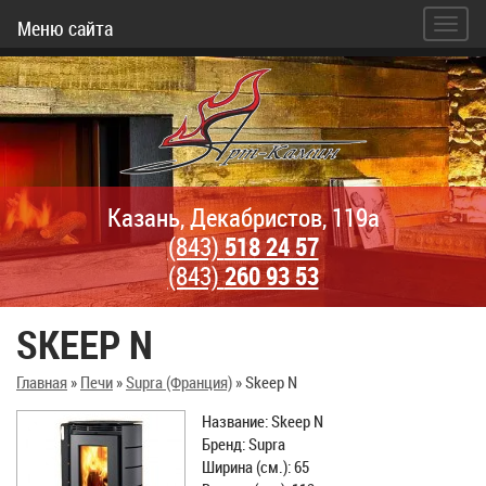
Меню сайта
Казань, Декабристов, 119а
(843)
518 24 57
(843)
260 93 53
SKEEP N
Главная
»
Печи
»
Supra (Франция)
»
Skeep N
Название: Skeep N
Бренд: Supra
Ширина (см.): 65