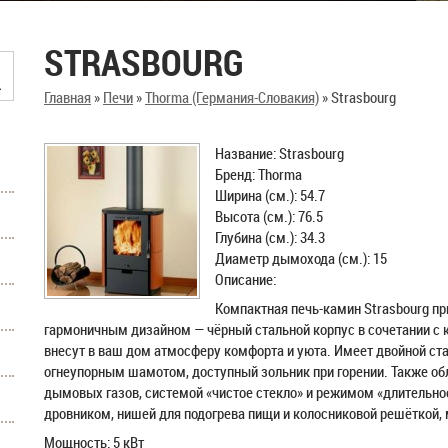
STRASBOURG
Главная
»
Печи
»
Thorma (Германия-Словакия)
»
Strasbourg
Название: Strasbourg
Бренд: Thorma
Ширина (см.): 54.7
Высота (см.): 76.5
Глубина (см.): 34.3
Диаметр дымохода (см.): 15
Описание:
Компактная печь-камин Strasbourg п
гармоничным дизайном — чёрный стальной корпус в сочетании с 
внесут в ваш дом атмосферу комфорта и уюта. Имеет двойной ста
огнеупорным шамотом, доступный зольник при горении. Также о
дымовых газов, системой «чистое стекло» и режимом «длительн
дровником, нишей для подогрева пищи и колосниковой решёткой, 
Мощность: 5 кВт