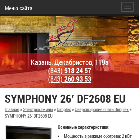
Меню сайта
Казань, Декабристов, 119а
(843)
518 24 57
(843)
260 93 53
SYMPHONY 26′ DF2608 EU
Главная
»
Электрокамины
»
Dimplex
»
Сверхширокие очаги Dimplex
»
SYMPHONY 26′ DF2608 EU
Основные характеристики:
Мощность в режиме обогрева: 2 кВт