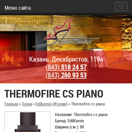
Меню сайта
Казань, Декабристов, 119а
(843)
518 24 57
(843)
260 93 53
THERMOFIRE CS PIANO
Главная
»
Топки
»
Edilkamin (Италия)
»
Thermofire cs piano
Название: Thermofire cs piano
Бренд: EdilKamin
Ширина (см.): 80