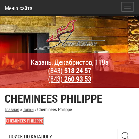
Меню сайта
Казань, Декабристов, 119а
(843)
518 24 57
(843)
260 93 53
CHEMINEES PHILIPPE
Главная
»
Топки
»
Cheminees Philippe