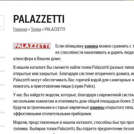
PALAZZETTI
Главная
»
Топки
»
PALAZZETTI
Если облицовку
камина
можно сравнить с т
ее способности накапливать и дарить людя
атмосфера в Вашем доме.
В нашем каталоге Вы сможете найти топки Palazzetti разных типо
открытые или закрытые. Благодаря системе вторичного дожига, и
Palazzetti могут обеспечивать Вас горячей водой для санитарных 
помогать в приготовлении пищи (серия Palex).
У нас Вы найдете модели, которые, благодаря современной систе
нескольким комнатам и отапливать дом общей площадью более 200 к
будучи встроенными в старые кирпичные
камины
открытого типа,
эффективными отопительными приборами.
Модели, представленные в нашем каталоге, способны быстро п
топлива. Выбирая топки Palazzetti, Вы отдаете предпочтение без