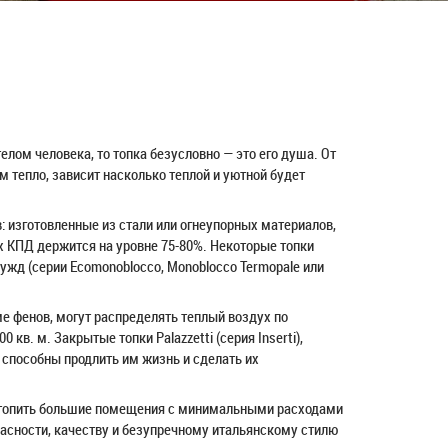
елом человека, то топка безусловно — это его душа. От
м тепло, зависит насколько теплой и уютной будет
в: изготовленные из стали или огнеупорных материалов,
х КПД держится на уровне 75-80%. Некоторые топки
нужд (серии Ecomonoblocco, Monoblocco Termopale или
ме фенов, могут распределять теплый воздух по
в. м. Закрытые топки Palazzetti (серия Insеrti),
 способны продлить им жизнь и сделать их
ротопить большие помещения с минимальными расходами
опасности, качеству и безупречному итальянскому стилю