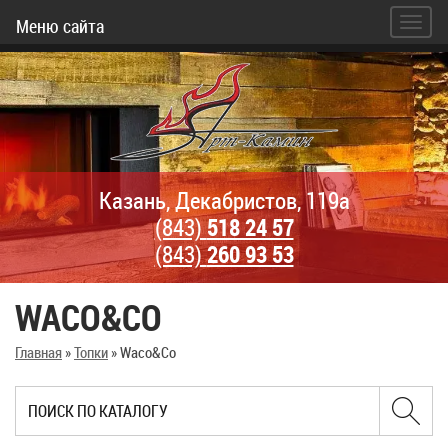
Меню сайта
Казань, Декабристов, 119а
(843)
518 24 57
(843)
260 93 53
WACO&CO
Главная
»
Топки
»
Waco&Co