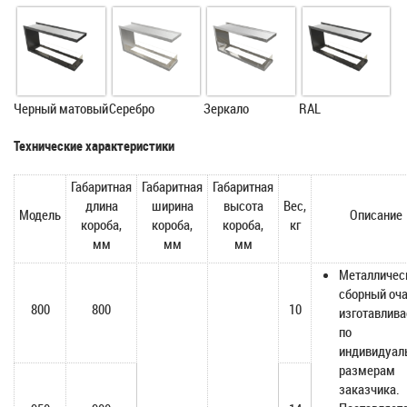
Черный матовый
Серебро
Зеркало
RAL
Технические характеристики
Габаритная
Габаритная
Габаритная
длина
ширина
высота
Вес,
Модель
Описание
короба,
короба,
короба,
кг
мм
мм
мм
Металличес
сборный оча
800
800
10
изготавлива
по
индивидуа
размерам
заказчика.