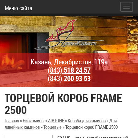
Меню сайта
Казань, Декабристов, 119а
(843)
518 24 57
(843)
260 93 53
ТОРЦЕВОЙ КОРОБ FRAME
2500
Главная
»
Биокамины
»
AIRTONE
»
Короба для каминов
»
Для
линейных каминов
»
Торцевые
»
Торцевой короб FRAME 2500