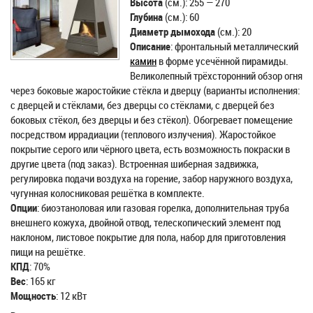
Высота
(см.): 255 — 270
Глубина
(см.): 60
Диаметр дымохода
(см.): 20
Описание
: фронтальный металлический
камин
в форме усечённой пирамиды.
Великолепный трёхсторонний обзор огня
через боковые жаростойкие стёкла и дверцу (варианты исполнения:
с дверцей и стёклами, без дверцы со стёклами, с дверцей без
боковых стёкол, без дверцы и без стёкол). Обогревает помещение
посредством иррадиации (теплового излучения). Жаростойкое
покрытие серого или чёрного цвета, есть возможность покраски в
другие цвета (под заказ). Встроенная шиберная задвижка,
регулировка подачи воздуха на горение, забор наружного воздуха,
чугунная колосниковая решётка в комплекте.
Опции
: биоэтаноловая или газовая горелка, дополнительная труба
внешнего кожуха, двойной отвод, телескопический элемент под
наклоном, листовое покрытие для пола, набор для приготовления
пищи на решётке.
КПД
: 70%
Вес
: 165 кг
Мощность
: 12 кВт