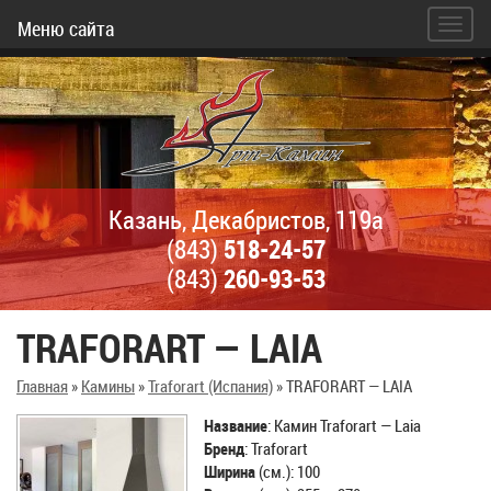
Меню сайта
Казань, Декабристов, 119а
(843)
518-24-57
(843)
260-93-53
TRAFORART — LAIA
Главная
»
Камины
»
Traforart (Испания)
»
TRAFORART — LAIA
Название
: Камин Traforart — Laia
Бренд
: Traforart
Ширина
(см.): 100