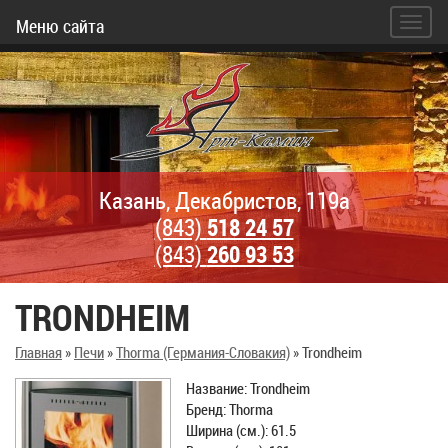
Меню сайта
Казань, Декабристов, 119а
(843)
518 24 57
(843)
260 93 53
TRONDHEIM
Главная
»
Печи
»
Thorma (Германия-Словакия)
»
Trondheim
Название: Trondheim
Бренд: Thorma
Ширина (см.): 61.5