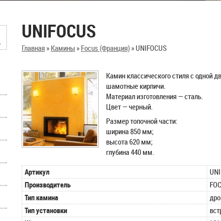
UNIFOCUS
Главная
»
Камины
»
Focus (Франция)
»
UNIFOCUS
Камин классического стиля с одной д
шамотные кирпичи.
Материал изготовления — сталь.
Цвет — черный.
Размер топочной части:
ширина 850 мм;
высота 620 мм;
глубина 440 мм.
Артикул
UN
Производитель
FO
Тип камина
дро
Тип установки
вст