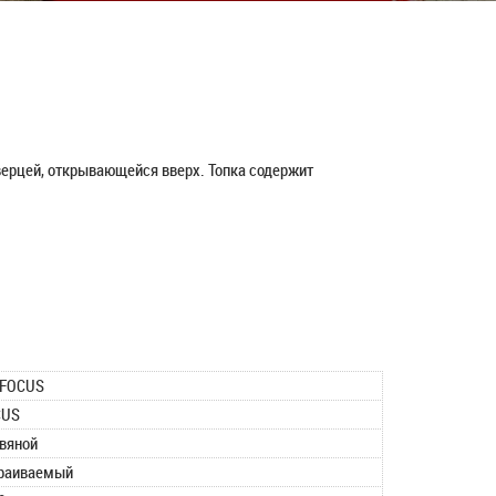
верцей, открывающейся вверх. Топка содержит
IFOCUS
CUS
вяной
раиваемый