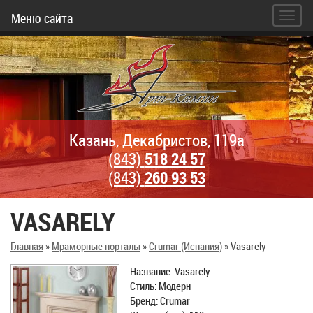
Меню сайта
Казань, Декабристов, 119а
(843)
518 24 57
(843)
260 93 53
VASARELY
Главная
»
Мраморные порталы
»
Crumar (Испания)
»
Vasarely
Название: Vasarely
Стиль: Модерн
Бренд: Crumar