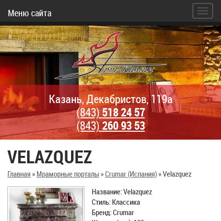
Меню сайта
Казань, Декабристов, 119а
(843)
518 24 57
(843)
260 93 53
VELAZQUEZ
Главная
»
Мраморные порталы
»
Crumar (Испания)
»
Velazquez
Название: Velazquez
Стиль: Классика
Бренд: Crumar