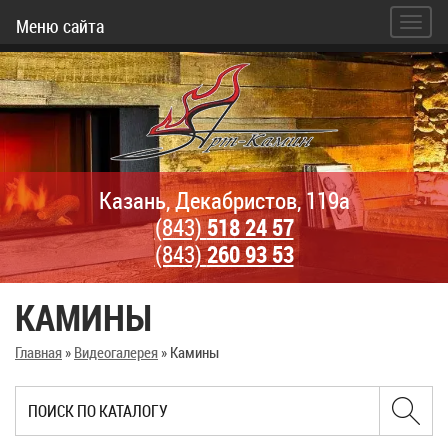
Меню сайта
Казань, Декабристов, 119а
(843)
518 24 57
(843)
260 93 53
КАМИНЫ
Главная
»
Видеогалерея
»
Камины