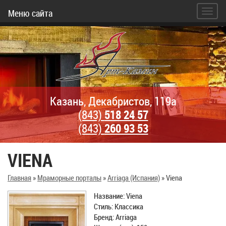
Меню сайта
Казань, Декабристов, 119а
(843)
518 24 57
(843)
260 93 53
VIENA
Главная
»
Мраморные порталы
»
Arriaga (Испания)
»
Viena
Название: Viena
Стиль: Классика
Бренд: Arriaga