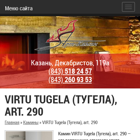
Меню сайта
Казань, Декабристов, 119а
(843)
518 24 57
(843)
260 93 53
VIRTU TUGELA (ТУГЕЛА),
ART. 290
Главная
»
Камины
»
VIRTU Tugela (Тугела), art. 290
Камин VIRTU Tugela (Тугела), art. 290 —