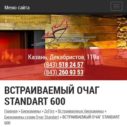
Меню сайта
Казань, Декабристов, 119а
(843)
518 24 57
(843)
260 93 53
ВСТРАИВАЕМЫЙ ОЧАГ
STANDART 600
Главная
»
Биокамины
»
ZeFire
»
Встраиваемые биокамины
»
Биокамины серии Очаг Standart
»
ВСТРАИВАЕМЫЙ ОЧАГ STANDART
600