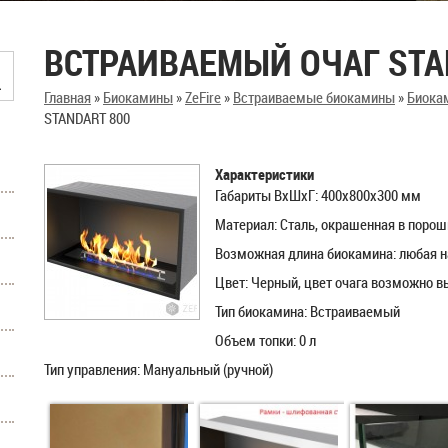
ВСТРАИВАЕМЫЙ ОЧАГ STA
Главная
»
Биокамины
»
ZeFire
»
Встраиваемые биокамины
»
Биокам
STANDART 800
Характеристики
Габариты ВхШхГ: 400х800х300 мм
Материал: Сталь, окрашенная в поро
Возможная длина биокамина: любая н
Цвет: Черный, цвет очага возможно в
Тип биокамина: Встраиваемый
Объем топки: 0 л
Тип управления: Мануальный (ручной)