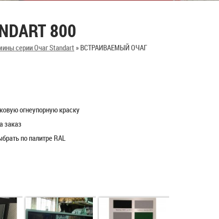
NDART 800
ины серии Очаг Standart
»
ВСТРАИВАЕМЫЙ ОЧАГ
шковую огнеупорную краску
а заказ
ыбрать по палитре RAL