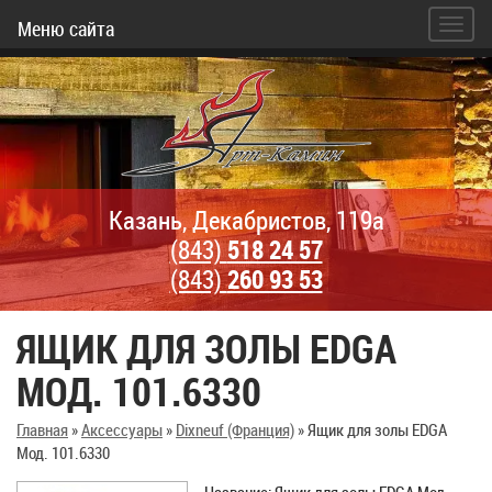
Меню сайта
Казань, Декабристов, 119а
(843)
518 24 57
(843)
260 93 53
ЯЩИК ДЛЯ ЗОЛЫ EDGA
МОД. 101.6330
Главная
»
Аксессуары
»
Dixneuf (Франция)
»
Ящик для золы EDGA
Мод. 101.6330