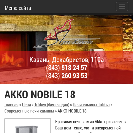
Меню сайта
Казань, Декабристов, 119а
(843)
518 24 57
(843)
260 93 53
AKKO NOBILE 18
Главная
»
Печи
»
Tulikivi (Финляндия)
»
Печи-камины Tulikivi
»
Современные печи-камины
»
AKKO NOBILE 18
Красивая печь-камин Akko привнесет в
Ваш дом тепло, уют и вневременной