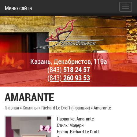
Меню сайта
Казань, Декабристов, 119а
(843)
518 24 57
(843)
260 93 53
AMARANTE
Главная
»
Камины
»
Richard Le Droff (Франция)
»
Amarante
Название: Amarante
Стиль: Модерн
Бренд: Richard Le Droff