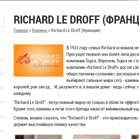
RICHARD LE DROFF (ФРАН
Главная
»
Камины
»
Richard Le Droff (Франция)
В 1931 году семья Richard основала 
Просуществовало оно более пяти десятк
компания Supra. Впрочем, Supra не с
компании «Richard Le Droff» достиг св
общественном сознании с роскошью 
выбирают сильные мира сего - камины 
королей, рок-звезд... И, разумеется, в вашем доме - ведь сейчас
каждому.
"Richard Le Droff" - безусловный лидер не только в области эффек
Кроме того, камины и печи этого бренда наносят минимальный ущ
Словом, можно сказать, что "Richard Le Droff" - это производитель 
держит высочайшую планку качества.