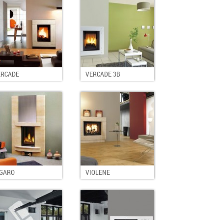
ERCADE
VERCADE 3B
IGARO
VIOLENE