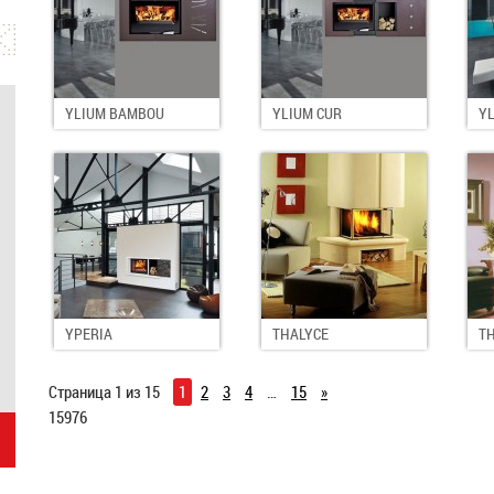
YLIUM BAMBOU
YLIUM CUR
YL
YPERIA
THALYCE
T
Страница 1 из 15
1
2
3
4
…
15
»
15976