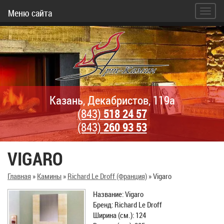
Меню сайта
Казань, Декабристов, 119а
(843)
518 24 57
(843)
260 93 53
VIGARO
Главная
»
Камины
»
Richard Le Droff (Франция)
»
Vigaro
Название: Vigaro
Бренд: Richard Le Droff
Ширина (см.): 124