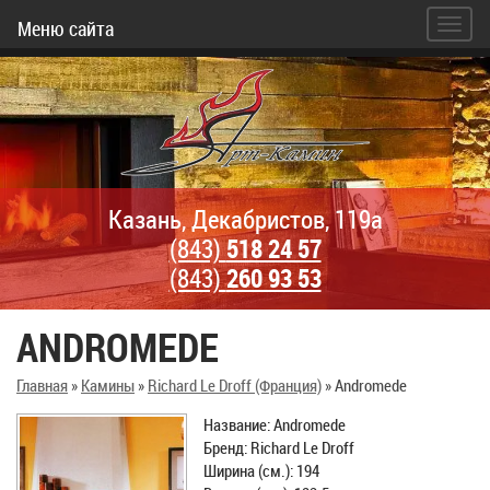
Меню сайта
Казань, Декабристов, 119а
(843)
518 24 57
(843)
260 93 53
ANDROMEDE
Главная
»
Камины
»
Richard Le Droff (Франция)
»
Andromede
Название: Andromede
Бренд: Richard Le Droff
Ширина (см.): 194