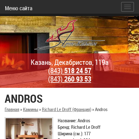
Меню сайта
Казань, Декабристов, 119а
(843)
518 24 57
(843)
260 93 53
ANDROS
Главная
»
Камины
»
Richard Le Droff (Франция)
»
Andros
Название: Andros
Бренд: Richard Le Droff
Ширина (см.): 177