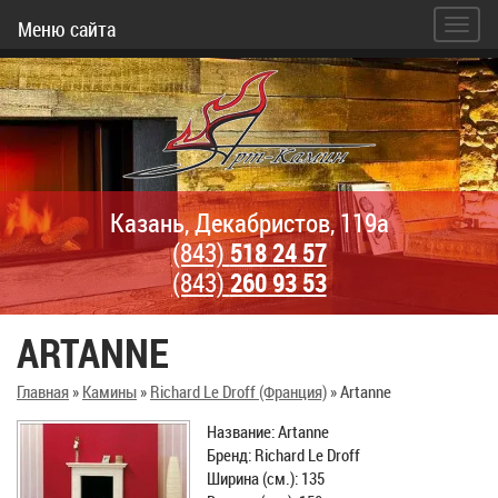
Меню сайта
Казань, Декабристов, 119а
(843)
518 24 57
(843)
260 93 53
ARTANNE
Главная
»
Камины
»
Richard Le Droff (Франция)
»
Artanne
Название: Artanne
Бренд: Richard Le Droff
Ширина (см.): 135