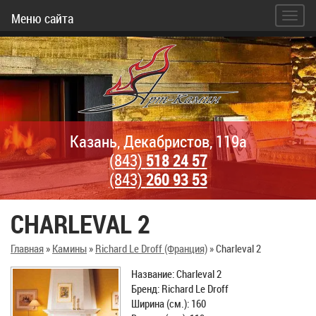
Меню сайта
Казань, Декабристов, 119а
(843)
518 24 57
(843)
260 93 53
CHARLEVAL 2
Главная
»
Камины
»
Richard Le Droff (Франция)
»
Charleval 2
Название: Charleval 2
Бренд: Richard Le Droff
Ширина (см.): 160