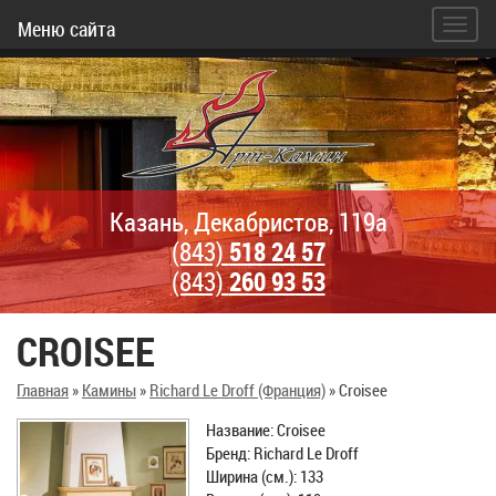
Меню сайта
Казань, Декабристов, 119а
(843)
518 24 57
(843)
260 93 53
CROISEE
Главная
»
Камины
»
Richard Le Droff (Франция)
»
Croisee
Название: Croisee
Бренд: Richard Le Droff
Ширина (см.): 133