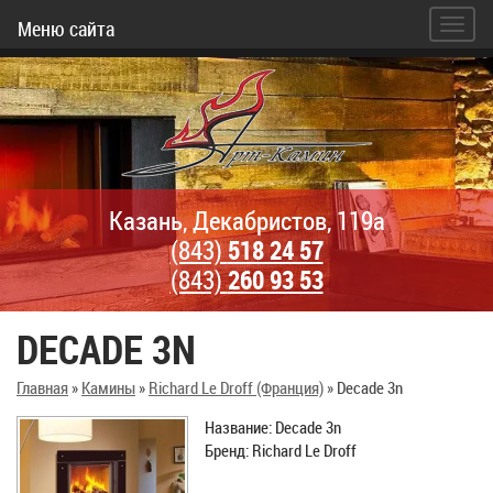
Меню сайта
Казань, Декабристов, 119а
(843)
518 24 57
(843)
260 93 53
DECADE 3N
Главная
»
Камины
»
Richard Le Droff (Франция)
»
Decade 3n
Название: Decade 3n
Бренд: Richard Le Droff