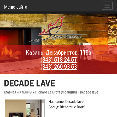
Меню сайта
Казань, Декабристов, 119а
(843)
518 24 57
(843)
260 93 53
DECADE LAVE
Главная
»
Камины
»
Richard Le Droff (Франция)
»
Decade lave
Название: Decade lave
Бренд: Richard Le Droff