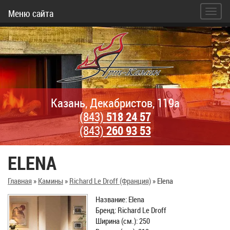
Меню сайта
Казань, Декабристов, 119а
(843)
518 24 57
(843)
260 93 53
ELENA
Главная
»
Камины
»
Richard Le Droff (Франция)
»
Elena
Название: Elena
Бренд: Richard Le Droff
Ширина (см.): 250