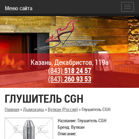
Меню сайта
Казань, Декабристов, 119а
(843)
518 24 57
(843)
260 93 53
ГЛУШИТЕЛЬ CGH
Главная
»
Дымоходы
»
Вулкан (Россия)
»
Глушитель CGH
Название: Глушитель CGH
Бренд: Вулкан
Описание: