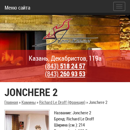
Меню сайта
Казань, Декабристов, 119а
(843)
518 24 57
(843)
260 93 53
JONCHERE 2
Главная
»
Камины
»
Richard Le Droff (Франция)
»
Jonchere 2
Название: Jonchere 2
Бренд: Richard Le Droff
Ширина (см.): 214