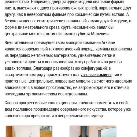
реальностью. Например, дверцы одной модели овальной формы
листа, выезжают с двух противоположных граней, параллельно друг
другу, как в невероятном фильме про космические путешествия. А
безукоризненно геометрически правильный камин другой модели, в
форме диаметрального среза круга, несомненно, занял бы
центральное место в гостиной самого кубиста Малевича.
Внушительным преимуществом молодой компании Arkiane
является современный технологический подход: камины выполнены
из передовых не тяжелых материалов, удивительно легки в
установке и просты в использовании, могут работать на разных
видах топлива. Благодаря разнообразию конфигураций, в
ассортиментном ряду присутствуют как
угловые камины
, так и
пристенные, центральные, подвесные модели, за счет чего идеально
вписываются в любое пространство, не загромождая его и отвечая
последним эргономическим исследованиям.
Словно прогрессивные коллекционеры, спешите поместить в свой
дом подлинное произведение современного искусства, которое уже
совсем скоро превратится в непререкаемый шедевр.