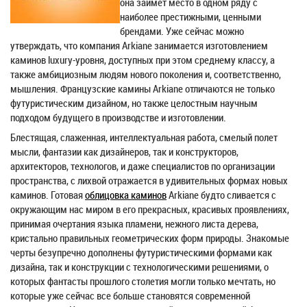
она займет место в одном ряду с
наиболее престижными, ценными
брендами. Уже сейчас можно
утверждать, что компания Arkiane занимается изготовлением
каминов luxury-уровня, доступных при этом среднему классу, а
также амбициозным людям нового поколения и, соответственно,
мышления. Французские камины Arkiane отличаются не только
футуристическим дизайном, но также целостным научным
подходом будущего в производстве и изготовлении.
Блестящая, слаженная, интеллектуальная работа, смелый полет
мысли, фантазии как дизайнеров, так и конструкторов,
архитекторов, технологов, и даже специалистов по организации
пространства, с лихвой отражается в удивительных формах новых
каминов. Готовая
облицовка каминов
Arkiane будто сливается с
окружающим нас миром в его прекрасных, красивых проявлениях,
принимая очертания языка пламени, нежного листа дерева,
кристально правильных геометрических форм природы. Знакомые
черты безупречно дополнены футуристическими формами как
дизайна, так и конструкции с технологическими решениями, о
которых фантасты прошлого столетия могли только мечтать, но
которые уже сейчас все больше становятся современной