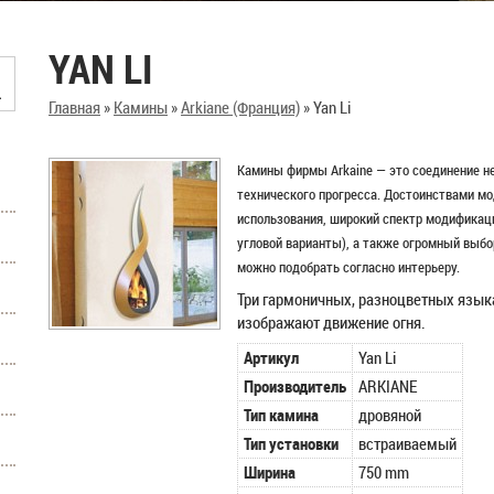
YAN LI
Главная
»
Камины
»
Arkiane (Франция)
»
Yan Li
Камины фирмы Arkaine — это соединение н
технического прогресса. Достоинствами м
использования, широкий спектр модифика
угловой варианты), а также огромный выбо
можно подобрать согласно интерьеру.
Три гармоничных, разноцветных язык
изображают движение огня.
Артикул
Yan Li
Производитель
ARKIANE
Тип камина
дровяной
Тип установки
встраиваемый
Ширина
750 mm