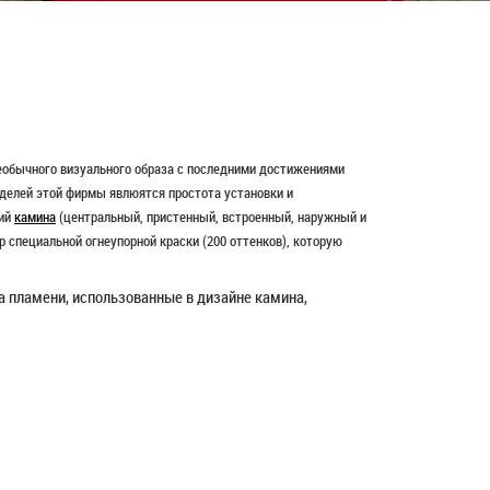
еобычного визуального образа с последними достижениями
оделей этой фирмы явлюятся простота установки и
ций
камина
(центральный, пристенный, встроенный, наружный и
р специальной огнеупорной краски (200 оттенков), которую
а пламени, использованные в дизайне камина,