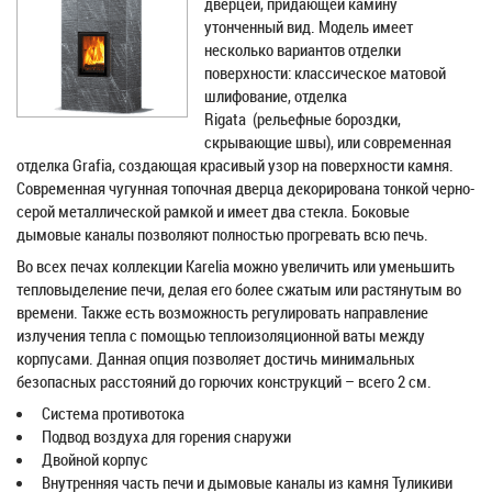
дверцей, придающей камину
утонченный вид. Модель имеет
несколько вариантов отделки
поверхности: классическое матовой
шлифование, отделка
Rigata (рельефные бороздки,
скрывающие швы), или современная
отделка Grafia, создающая красивый узор на поверхности камня.
Современная чугунная топочная дверца декорирована тонкой черно-
серой металлической рамкой и имеет два стекла. Боковые
дымовые каналы позволяют полностью прогревать всю печь.
Во всех печах коллекции Karelia можно увеличить или уменьшить
тепловыделение печи, делая его более сжатым или растянутым во
времени. Также есть возможность регулировать направление
излучения тепла с помощью теплоизоляционной ваты между
корпусами. Данная опция позволяет достичь минимальных
безопасных расстояний до горючих конструкций – всего 2 см.
Система противотока
Подвод воздуха для горения снаружи
Двойной корпус
Внутренняя часть печи и дымовые каналы из камня Туликиви