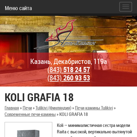
Меню сайта
Казань, Декабристов, 119а
(843)
518 24 57
(843)
260 93 53
KOLI GRAFIA 18
Главная
»
Печи
»
Tulikivi (Финляндия)
»
Печи-камины Tulikivi
»
Современные печи-камины
»
KOLI GRAFIA 18
Koli — минималистичная сестра модели
Raita с высокой, вертикально вытянутой