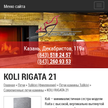
Меню сайта
Казань, Декабристов, 119а
(843)
518 24 57
(843)
260 93 53
KOLI RIGATA 21
Главная
»
Печи
»
Tulikivi (Финляндия)
»
Печи-камины Tulikivi
»
Современные печи-камины
»
KOLI RIGATA 21
Koli — минималистичная сестра модели
Raita с высокой, вертикально вытянутой