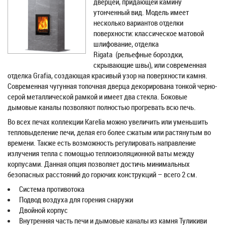
дверцей, придающей камину
утонченный вид. Модель имеет
несколько вариантов отделки
поверхности: классическое матовой
шлифование, отделка
Rigata (рельефные бороздки,
скрывающие швы), или современная
отделка Grafia, создающая красивый узор на поверхности камня.
Современная чугунная топочная дверца декорирована тонкой черно-
серой металлической рамкой и имеет два стекла. Боковые
дымовые каналы позволяют полностью прогревать всю печь.
Во всех печах коллекции Karelia можно увеличить или уменьшить
тепловыделение печи, делая его более сжатым или растянутым во
времени. Также есть возможность регулировать направление
излучения тепла с помощью теплоизоляционной ваты между
корпусами. Данная опция позволяет достичь минимальных
безопасных расстояний до горючих конструкций – всего 2 см.
Система противотока
Подвод воздуха для горения снаружи
Двойной корпус
Внутренняя часть печи и дымовые каналы из камня Туликиви