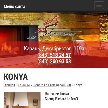
Меню сайта
Казань, Декабристов, 119а
(843)
518 24 57
(843)
260 93 53
KONYA
Главная
»
Камины
»
Richard Le Droff (Франция)
»
Konya
Название: Konya
Бренд: Richard Le Droff