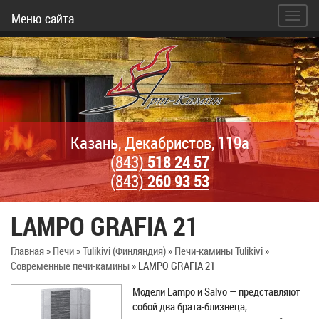
Меню сайта
Казань, Декабристов, 119а
(843)
518 24 57
(843)
260 93 53
LAMPO GRAFIA 21
Главная
»
Печи
»
Tulikivi (Финляндия)
»
Печи-камины Tulikivi
»
Современные печи-камины
»
LAMPO GRAFIA 21
Модели Lampo и Salvo — представляют
собой два брата-близнеца,