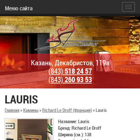
Меню сайта
Казань, Декабристов, 119а
(843)
518 24 57
(843)
260 93 53
LAURIS
Главная
»
Камины
»
Richard Le Droff (Франция)
»
Lauris
Название: Lauris
Бренд: Richard Le Droff
Ширина (см.): 138