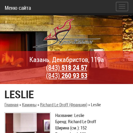
Меню сайта
Казань, Декабристов, 119а
(843)
518 24 57
(843)
260 93 53
LESLIE
Главная
»
Камины
»
Richard Le Droff (Франция)
»
Leslie
Название: Leslie
Бренд: Richard Le Droff
Ширина (см.): 152