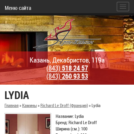
Меню сайта
Казань, Декабристов, 119а
(843)
518 24 57
(843)
260 93 53
LYDIA
Главная
»
Камины
»
Richard Le Droff (Франция)
»
Lydia
Название: Lydia
Бренд: Richard Le Droff
Ширина (см.): 100