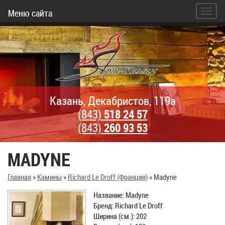
Меню сайта
Казань, Декабристов, 119а
(843)
518 24 57
(843)
260 93 53
MADYNE
Главная
»
Камины
»
Richard Le Droff (Франция)
»
Madyne
Название: Madyne
Бренд: Richard Le Droff
Ширина (см.): 202